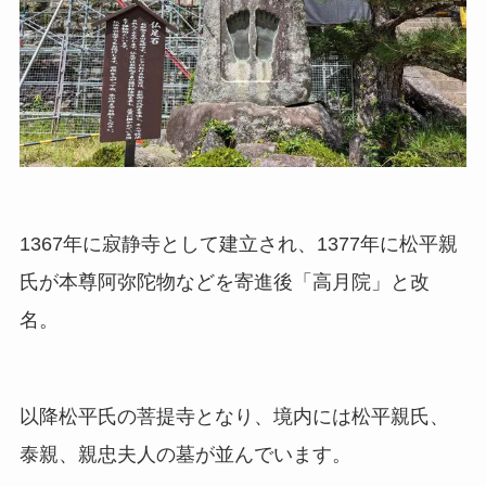
1367年に寂静寺として建立され、1377年に松平親
氏が本尊阿弥陀物などを寄進後「高月院」と改
名。
以降松平氏の菩提寺となり、境内には松平親氏、
泰親、親忠夫人の墓が並んでいます。