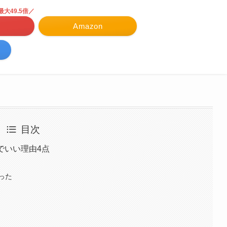
大49.5倍／
Amazon
目次
のでいい理由4点
った