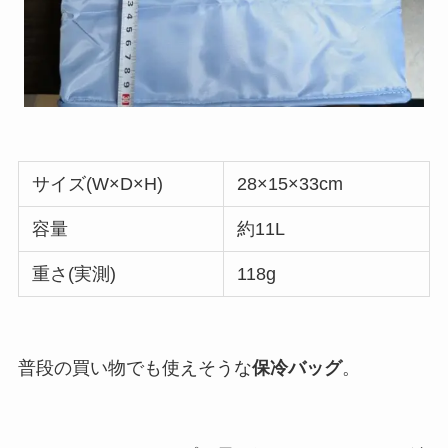
サイズ(W×D×H)
28×15×33cm
容量
約11L
重さ(実測)
118g
普段の買い物でも使えそうな
保冷バッグ
。