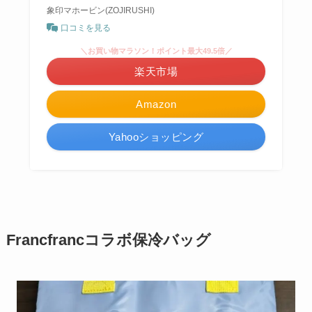
象印マホービン(ZOJIRUSHI)
口コミを見る
＼お買い物マラソン！ポイント最大49.5倍／
楽天市場
Amazon
Yahooショッピング
Francfrancコラボ保冷バッグ