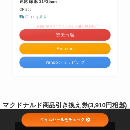
速乾 綿 麻 31×35cm
ORI365
口コミを見る
＼お買い物マラソン！ポイント最大49.5倍／
楽天市場
Amazon
Yahooショッピング
マクドナルド商品引き換え券(3,910円相当)
タイムセールをチェック